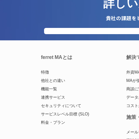
詳しい
貴社の課題を
ferret MAとは
解決
特徴
外資M
他社との違い
MAが
機能一覧
商談に
連携サービス
データ
セキュリティについて
コスト
サービスレベル目標 (SLO)
施策
料金・プラン
メール