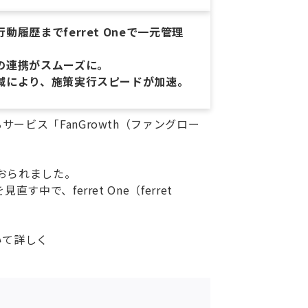
履歴までferret Oneで一元管理
の連携がスムーズに。
減により、施策実行スピードが加速。
ビス「FanGrowth（ファングロー
おられました。
、ferret One（ferret
ついて詳しく