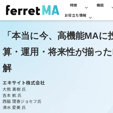
特徴
機能
お役立ち情報
「本当に今、高機能MAに
算・運用・将来性が揃った
解
エキサイト株式会社
大熊 勇樹 氏
吉本 航 氏
西脇 理喜ジョセフ氏
清水 愛美 氏