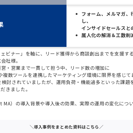
フォーム、メルマガ、行動
し、
果
インサイドセールスと
属人化の解消＆工数削
ェビナー」を軸に、リード獲得から商談創出までを支援するサー
式会社様。
運営・営業まで一貫して担う中、リード数の増加に
や複数ツールを連携したマーケティング環境に限界を感じて
検討されていましたが、運用負荷・機能過多といった課題を見直す中で
いただきました。
MS/ferret MA）の導入背景や導入後の効果、実際の運用の変化に
＼導入事例をまとめた資料はこちら／