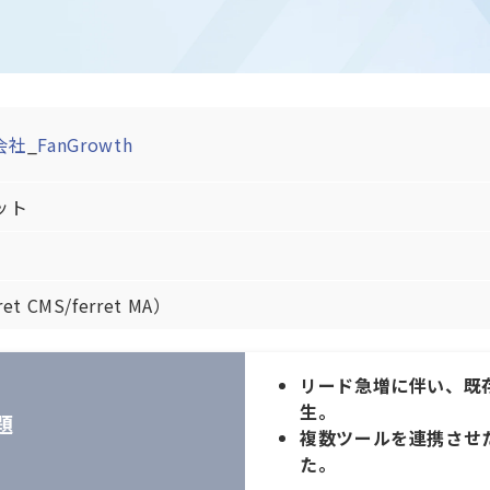
会社
_
FanGrowth
ット
ret CMS/ferret MA）
リード急増に伴い、既
生。
題
複数ツールを連携させ
た。