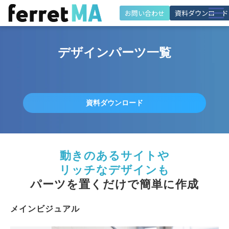
お問い合わせ
資料ダウンロード
特徴
デザインパーツ一覧
機能
解決できる課題
施策・活用シーン
資料ダウンロード
導入事例
料金・プラン
動きのあるサイトや
活用サポート
リッチなデザインも
お役立ち情報
パーツを置くだけで簡単に作成
メインビジュアル