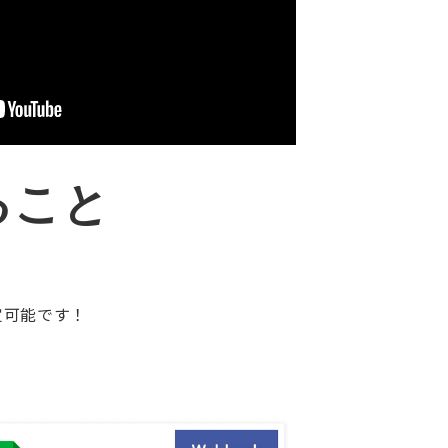
ること
定可能です！
Case3