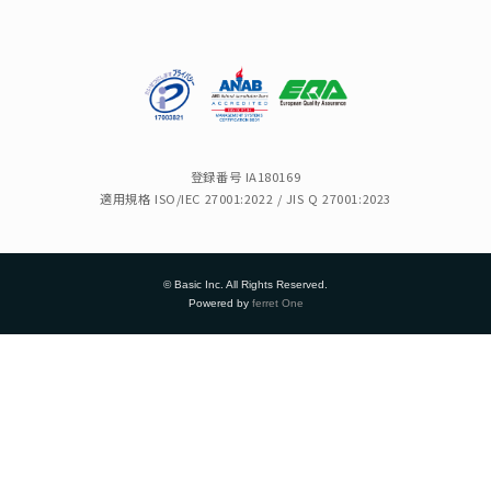
登録番号 IA180169
適用規格 ISO/IEC 27001:2022 / JIS Q 27001:2023
© Basic Inc. All Rights Reserved.
Powered by
ferret One