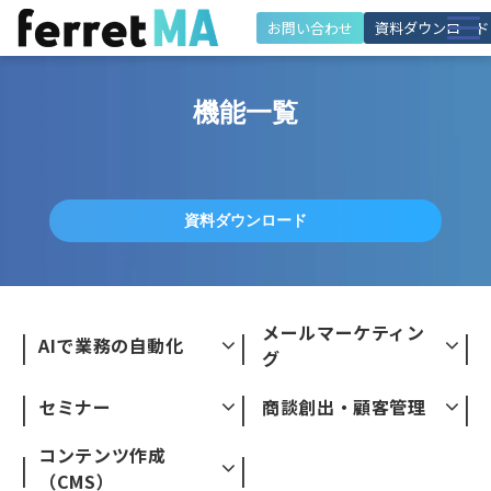
お問い合わせ
資料ダウンロード
特徴
機能一覧
機能
解決できる課題
施策・活用シーン
資料ダウンロード
導入事例
料金・プラン
メールマーケティン
活用サポート
AIで業務の自動化
グ
お役立ち情報
セミナー
商談創出・顧客管理
コンテンツ作成
（CMS）