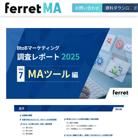
お問い合わせ
資料ダウンロード
特徴
機能
解決できる課題
施策・活用シーン
導入事例
料金・プラン
活用サポート
お役立ち情報